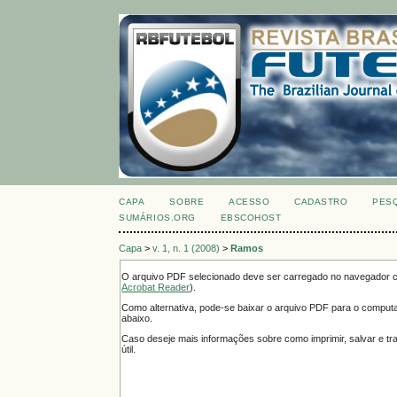
CAPA
SOBRE
ACESSO
CADASTRO
PES
SUMÁRIOS.ORG
EBSCOHOST
Capa
>
v. 1, n. 1 (2008)
>
Ramos
O arquivo PDF selecionado deve ser carregado no navegador ca
Acrobat Reader
).
Como alternativa, pode-se baixar o arquivo PDF para o computad
abaixo.
Caso deseje mais informações sobre como imprimir, salvar e t
útil.