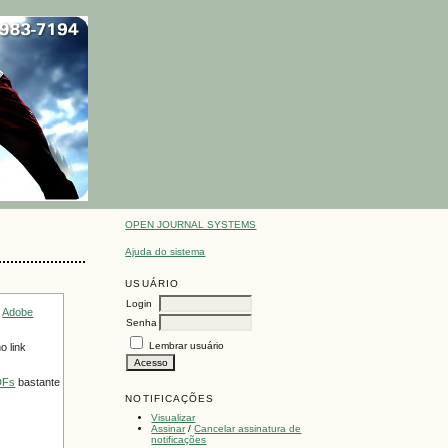
OPEN JOURNAL SYSTEMS
Ajuda do sistema
USUÁRIO
Login
o
Adobe
Senha
Lembrar usuário
o link
DFs
bastante
NOTIFICAÇÕES
Visualizar
Assinar
/
Cancelar assinatura de
notificações