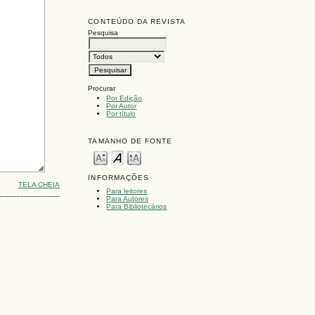
CONTEÚDO DA REVISTA
Pesquisa
Procurar
Por Edição
Por Autor
Por título
TAMANHO DE FONTE
INFORMAÇÕES
TELA CHEIA
Para leitores
Para Autores
Para Bibliotecários