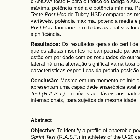
o ANOVA teste F para o índice de fadiga e ANO
máxima, potência média e potência mínima. Par
Teste
Post Hoc
de Tukey HSD comparar as med
variáveis, potência máxima, potência media e 
Post Hoc
Tamhane., em todas as analises foi 
significância.
Resultados:
Os resultados gerais do perfil d
que os atletas inscritos no campeonato parae
estão em paridade com os resultados de outro
lateral há uma alteração significativa na taxa 
características específicas da própria posição
Conclusão:
Mesmo em um momento de início d
apresentam uma capacidade anaeróbica avali
Test (R.A.S.T.)
em níveis aceitáveis aos padrõ
internacionais, para sujeitos da mesma idade.
Abstract
Objective
: To identify a profile of anaerobic 
Sprint Test
(R.A.S.T.) in athletes of the U-20 c