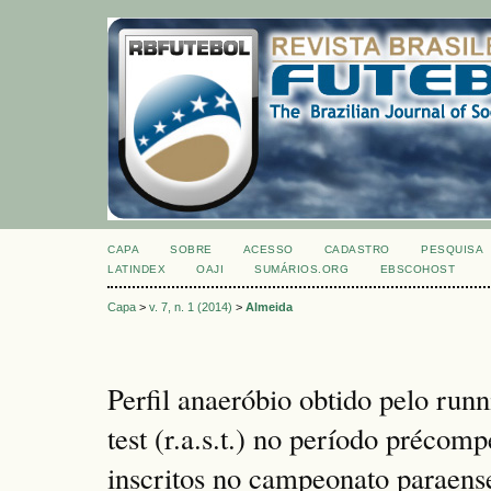
CAPA
SOBRE
ACESSO
CADASTRO
PESQUISA
LATINDEX
OAJI
SUMÁRIOS.ORG
EBSCOHOST
Capa
>
v. 7, n. 1 (2014)
>
Almeida
Perfil anaeróbio obtido pelo runn
test (r.a.s.t.) no período précompe
inscritos no campeonato paraens