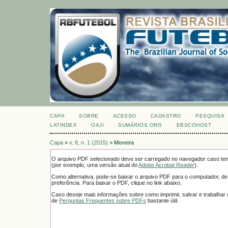
CAPA
SOBRE
ACESSO
CADASTRO
PESQUISA
LATINDEX
OAJI
SUMÁRIOS.ORG
EBSCOHOST
Capa
>
v. 8, n. 1 (2015)
>
Moreira
O arquivo PDF selecionado deve ser carregado no navegador caso tenh
(por exemplo, uma versão atual do
Adobe Acrobat Reader
).
Como alternativa, pode-se baixar o arquivo PDF para o computador, de
preferência. Para baixar o PDF, clique no link abaixo.
Caso deseje mais informações sobre como imprimir, salvar e trabalha
de
Perguntas Frequentes sobre PDFs
bastante útil.