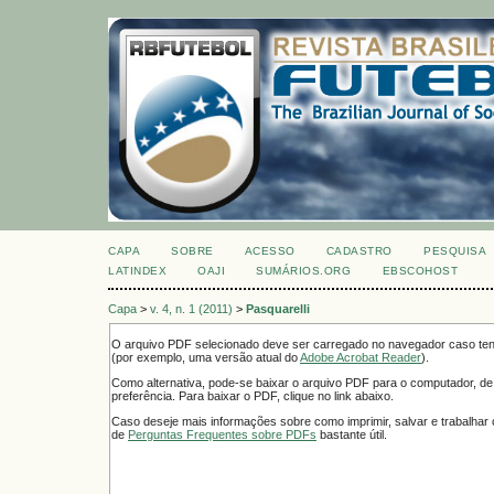
CAPA
SOBRE
ACESSO
CADASTRO
PESQUISA
LATINDEX
OAJI
SUMÁRIOS.ORG
EBSCOHOST
Capa
>
v. 4, n. 1 (2011)
>
Pasquarelli
O arquivo PDF selecionado deve ser carregado no navegador caso tenh
(por exemplo, uma versão atual do
Adobe Acrobat Reader
).
Como alternativa, pode-se baixar o arquivo PDF para o computador, de
preferência. Para baixar o PDF, clique no link abaixo.
Caso deseje mais informações sobre como imprimir, salvar e trabalha
de
Perguntas Frequentes sobre PDFs
bastante útil.